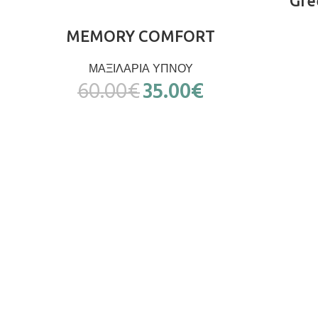
Gre
ΠΡΟΣΘΉΚΗ ΣΤΟ ΚΑΛΆΘΙ
MEMORY COMFORT
ΜΑΞΙΛΑΡΙΑ ΥΠΝΟΥ
60.00
€
35.00
€