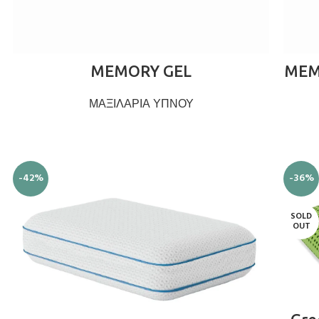
ΔΙΑΒΆΣΤΕ ΠΕΡΙΣΣΌΤΕΡΑ
MEMORY GEL
MEM
ΜΑΞΙΛΑΡΙΑ ΥΠΝΟΥ
-42%
-36%
SOLD
OUT