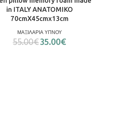
en pillow memory foam made
in ITALY ΑΝΑΤΟΜΙΚΟ
70cmX45cmx13cm
ΜΑΞΙΛΑΡΙΑ ΥΠΝΟΥ
55.00
€
35.00
€