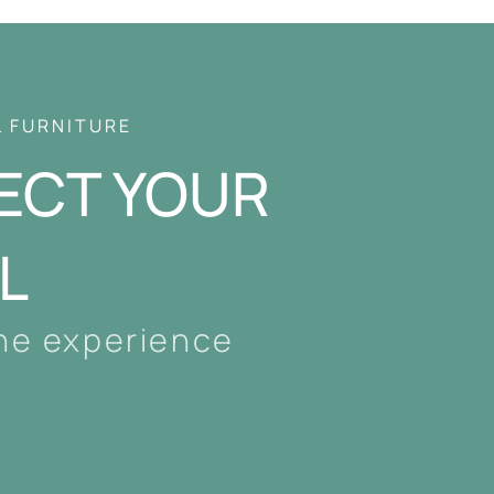
L FURNITURE
ECT YOUR
L
the experience