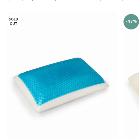
SOLD
-43%
OUT