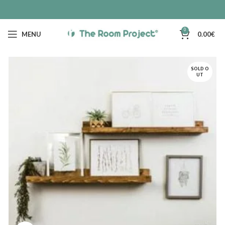
0
MENU
0.00
€
SOLD O
UT