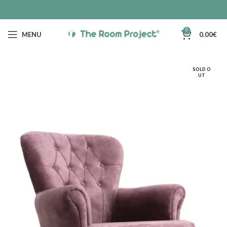
0
MENU
0.00
€
SOLD O
UT