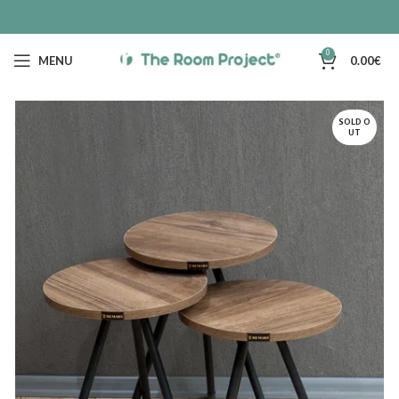
0
MENU
0.00
€
SOLD O
UT