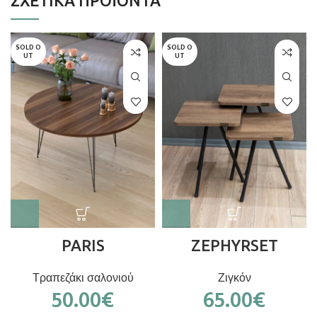
ΣΧΕΤΙΚΆ ΠΡΟΪΌΝΤΑ
SOLD O
SOLD O
UT
UT
PARIS
ZEPHYRSET
Τραπεζάκι σαλονιού
Ζιγκόν
50.00
€
65.00
€