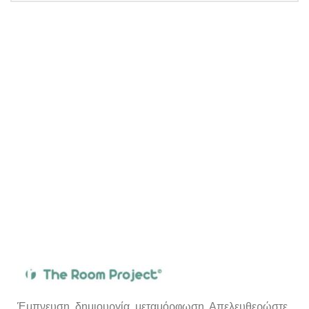
Έμπνευση, δημιουργία, μεταμόρφωση. Απελευθερώστε