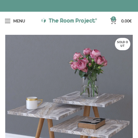
0
MENU
0.00
€
SOLD O
UT